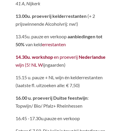
41 A, Nijkerk
13.00u. proeverij kelderrestanten
(+ 2
prijswinnende Alcoholvrij: nw!)
13.45u. pauze en verkoop
aanbiedingen tot
50%
van keld
errestanten
14.30u. workshop
en proeverij
Nederlandse
wijn (5! NL W
ijngaarden)
15.15 u. pauze + NL wijn én kelderrestanten
(laatste fl. uitzoeken alle: € 7,50)
16.00 u. proeverij
Duitse feestwijn
:
Topwijn/ Bio/ Pfalz+ Rheinhessen
16.45 -17.30u.pauze en verkoop
Entree € 7,50. Die krijg je terug bij besteding van