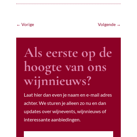
←
Vorige
Volgende
→
Als eerste op de
hoogte van ons
wijnnieuws?
Laat hier dan even je naam en e-mail adres
achter. We sturen je alleen zo nu en dan
updates over wijnevents, wijnnieuws of
interessante aanbiedingen.