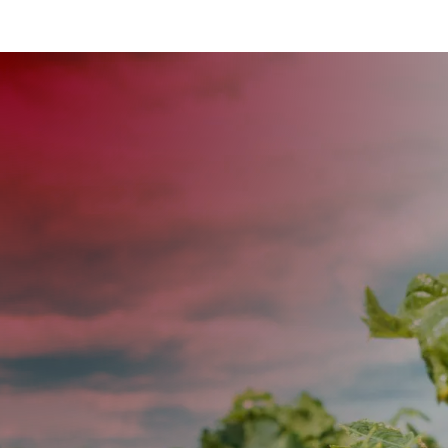
wijnproeverij
wijnabonnement