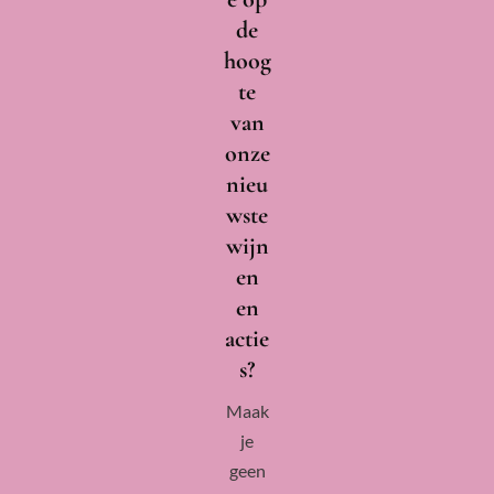
de
hoog
te
van
onze
nieu
wste
wijn
en
en
Als je doorgaat op onze website gaan we ervan uit
actie
dat je akkoord gaat met de cookies die we gebruiken.
s?
Privacy policy
Maak
je
OK
geen