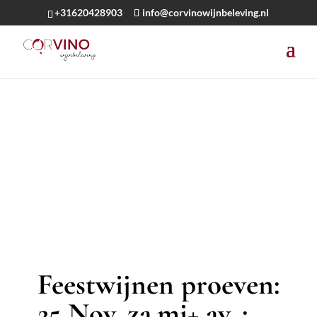
+31620428903
info@corvinowijnbeleving.nl
Feestwijnen proeven:
25 Nov. za.mi+ av. :